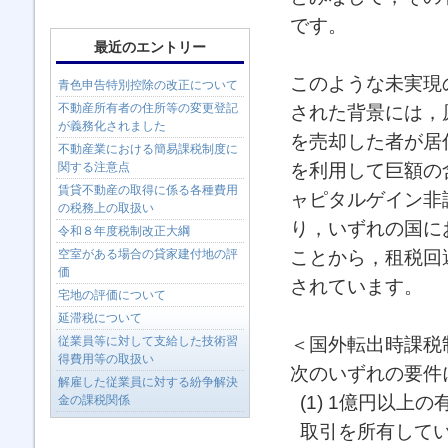
です。
最近のエントリー
このような未実現
青色申告特別控除の改正について
不動産所有者の住所等の変更登記
された背景には，
が義務化されました
を売却した者が居
不動産業における簡易課税制度に
を利用して巨額の
関する注意点
賃貸不動産の取得に係る各種費用
ャピタルゲイン非
の税務上の取扱い
り，いずれの国に
令和８年度税制改正大綱
ことから，租税回
空室がある場合の貸家建付地の評
価
されています。
宅地の評価について
延滞税について
＜国外転出時課税
従業員等に対して支給した技術習
得費用等の取扱い
次のいずれの要件
解雇した従業員に対する紛争解決
(1) 1億円以
金の課税関係
取引を所有して