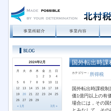
国外転出時課
2024年2月
月
火
水
木
金
土
日
カテゴリー：
所得税
1
2
3
4
5
6
7
8
9
10
11
国外転出時課税制
12
13
14
15
16
17
18
19
20
21
22
23
24
25
価1億円以上の有
26
27
28
29
場合には，その国
« 1月
3月 »
とみなして，その