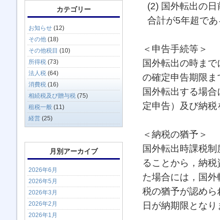
(2) 国外転出
カテゴリー
合計が5年超であ
お知らせ
(12)
その他
(18)
＜申告手続等＞
その他税目
(10)
国外転出の時まで
所得税
(73)
法人税
(64)
の確定申告期限ま
消費税
(16)
国外転出する場合
相続税及び贈与税
(75)
定申告）及び納税
租税一般
(11)
経営
(25)
＜納税の猶予＞
国外転出時課税制
月別アーカイブ
ることから，納税
2026年6月
た場合には，国外
2026年5月
税の猶予が認めら
2026年3月
日が納期限となり
2026年2月
2026年1月